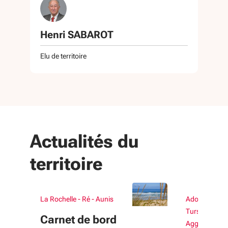
Henri SABAROT
Elu de territoire
Actualités du
territoire
La Rochelle - Ré - Aunis
Adour Chalo
Tursan - Mar
Carnet de bord
Agglomérati