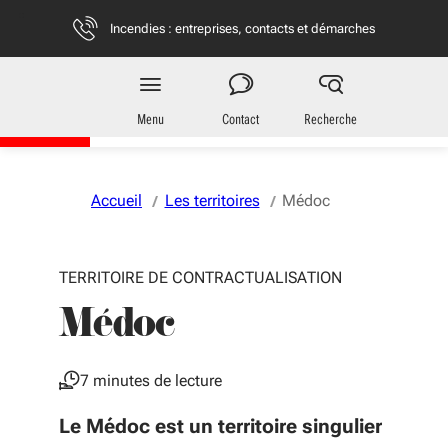
Aller au menu
Aller au contenu
Vous naviguez en mode anonymisé,
plus d'infos
Incendies : entreprises, contacts et démarches
Territoires
en Nouvelle-Aquitaine
Menu
Contact
Recherche
Accueil
Les territoires
Médoc
TERRITOIRE DE CONTRACTUALISATION
Médoc
7 minutes de lecture
Le Médoc est un territoire singulier