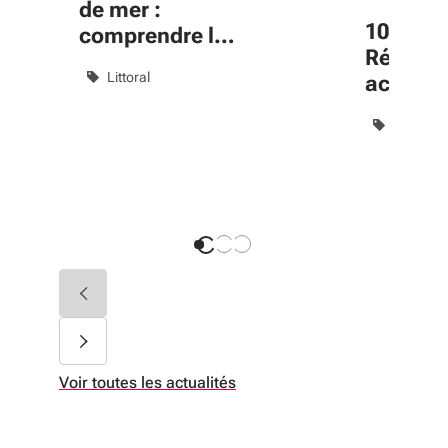
de mer :
10 ans :
comprendre le
Région 
littoral pour
Littoral
accomp
mieux le
le bien-
préserver
Logemen
Tiers-lie
Voir toutes les actualités