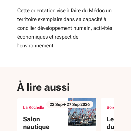
Cette orientation vise à faire du Médoc un
territoire exemplaire dans sa capacité à
concilier développement humain, activités
économiques et respect de
l’environnement
À lire aussi
22
Sep
27
Sep
2026
La Rochelle
Bordeaux (33
Du 22 Sep au 27 Sep 2026
Du 23 Sep au 
évènement
évènement
Salon
Les 3 a
nautique
du 360