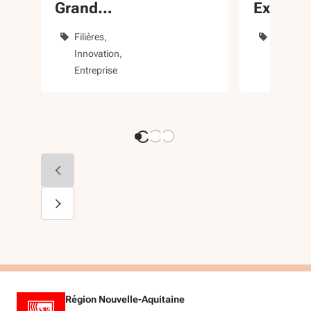
Grand
Export
Pavois La
Filières
Dévelop
Rochelle
Innovation
internati
Entreprise
Entrepri
Région Nouvelle-Aquitaine