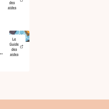
des
aides
Le
Guide
des
aides
s