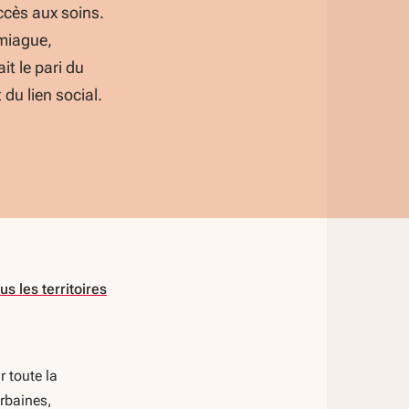
accès aux soins.
miague,
it le pari du
t du lien social.
us les territoires
r toute la
rbaines,