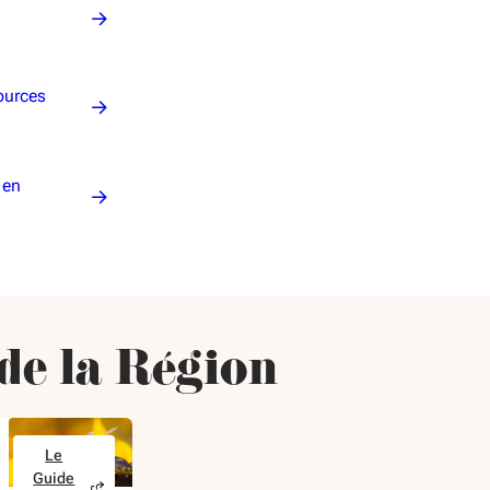
ources
 en
 de la Région
Le
Guide