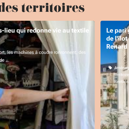
des territoires
rs-lieu qui redonne vie au textile
Le pari
de l'îlot
Renard
iort, les machines à coudre ronronnent, des
nde …
Aménag
territoire
Revitali