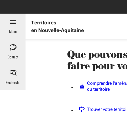
Aller au menu
Aller au contenu
Vous naviguez en mode anonymisé,
plus d'infos
es : informations utiles
Territoires
en Nouvelle-Aquitaine
Menu
Que pouvons
Contact
faire pour v
Recherche
Comprendre l'amé
du territoire
Trouver votre territoi