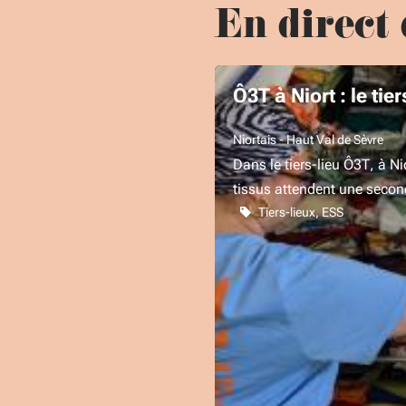
En direct 
Ô3T à Niort : le tie
Niortais - Haut Val de Sèvre
Dans le tiers-lieu Ô3T, à N
tissus attendent une seco
Tiers-lieux
ESS