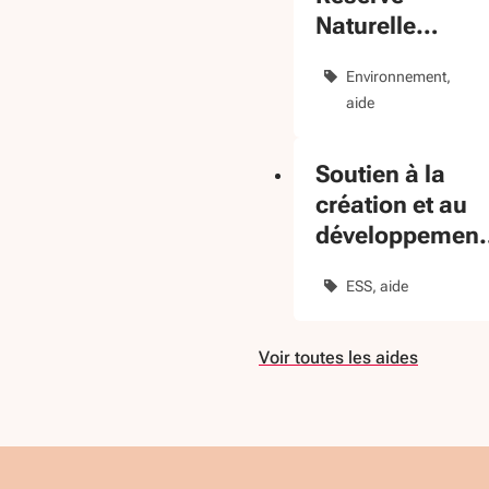
Naturelle
Régionale
Environnement
aide
Soutien à la
création et au
développement
d'activités dan
ESS
aide
l'ESS
Voir toutes les aides