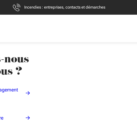
Incendies : entreprises, contacts et démarches
-nous
ous ?
nagement
re