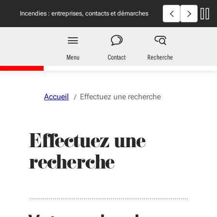
Aller au menu
Aller au contenu
Vous naviguez en mode anonymisé,
plus d'infos
Incendies en Gironde et dans les Landes : informations
Incendies : en
utiles
Territoires
en Nouvelle-Aquitaine
Menu
Contact
Recherche
Accueil
Effectuez une recherche
Effectuez une
recherche