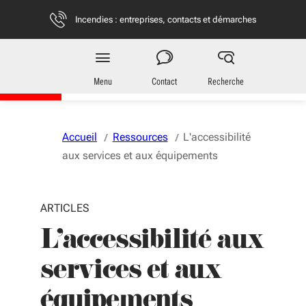
Aller au menu
Aller au contenu
Vous naviguez en mode anonymisé,
plus d'infos
Incendies : entreprises, contacts et démarches
Territoires
en Nouvelle-Aquitaine
Menu
Contact
Recherche
Accueil
Ressources
L'accessibilité
aux services et aux équipements
ARTICLES
L'accessibilité aux
services et aux
équipements