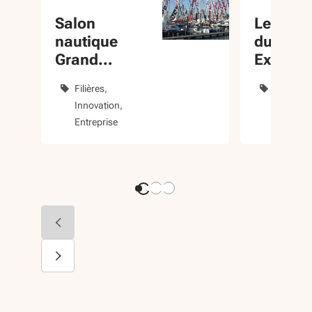
Salon
Les 3 a
nautique
du 360
Grand
Export
Pavois La
Filières
Dévelop
Rochelle
Innovation
internati
Entreprise
Entrepri