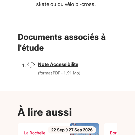
skate ou du vélo bi-cross.
Documents associés à
l'étude
Télécharger
Note Accessibilite
(format PDF - 1.91 Mo)
À lire aussi
22
Sep
27
Sep
2026
La Rochelle
Bordeaux (33
Du 22 Sep au 27 Sep 2026
Du 23 Sep au 
évènement
évènement