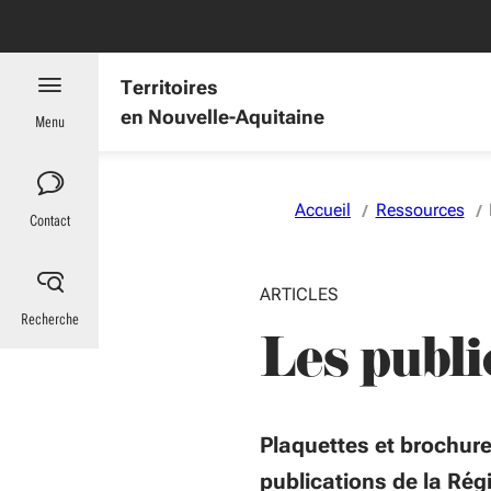
Aller au menu
Aller au contenu
Vous naviguez en mode anonymisé,
plus d'infos
es : informations utiles
Territoires
en Nouvelle-Aquitaine
Menu
Accueil
Ressources
Contact
ARTICLES
Recherche
Les publi
Plaquettes et brochure
publications de la Rég