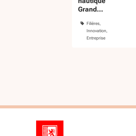
nautique
Grand
Pavois La
Filières
Rochelle
Innovation
Entreprise