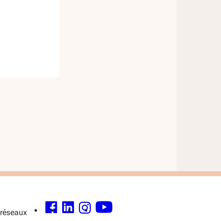
nt
e
 réseaux
FACEBOOK - OUVERTURE DANS UNE NOUVELLE FENÊTRE
LINKEDIN - OUVERTURE DANS UNE NOUVELLE FENÊTRE
INSTAGRAM - OUVERTURE DANS UNE NOUVELLE FENÊTRE
YOUTUBE - OUVERTURE DANS UNE NOUVELLE FENÊTR