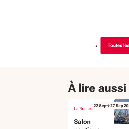
Toutes les
À lire aussi
22
Sep
27
Sep
20
La Rochelle
Du 22 Sep au 27 Sep 2026
évènement
Salon