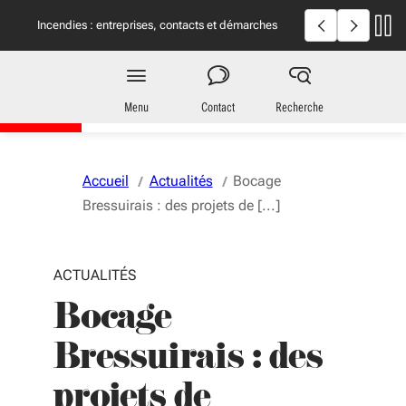
Aller au menu
Aller au contenu
Vous naviguez en mode anonymisé,
plus d'infos
Incendies en Giron
Incendies : entreprises, contacts et démarches
utiles
Territoires
en Nouvelle-Aquitaine
Menu
Contact
Recherche
Accueil
Actualités
Bocage
Bressuirais : des projets de [...]
ACTUALITÉS
Bocage
Bressuirais : des
projets de