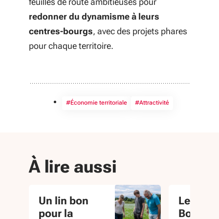
feuilles de route ambitieuses pour
redonner du dynamisme à leurs
centres-bourgs
, avec des projets phares
pour chaque territoire.
#Économie territoriale
#Attractivité
À lire aussi
Un lin bon
Le chât
pour la
Boutevil