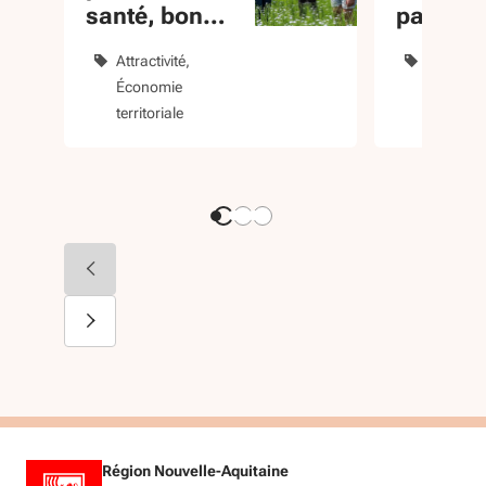
santé, bon
parie su
pour le
« illustr
Attractivité
Attractivi
palais
Économie
Équipem
territoriale
culturels
Région Nouvelle-Aquitaine