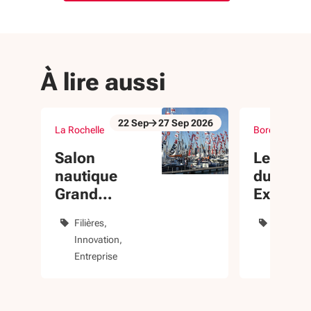
À lire aussi
22
Sep
27
Sep
2026
La Rochelle
Bordeaux (33
Du 22 Sep au 27 Sep 2026
Du 23 Sep au 
évènement
évènement
Salon
Les 3 a
nautique
du 360
Grand
Export
Pavois La
Filières
Dévelop
Rochelle
Innovation
internati
Entreprise
Entrepri