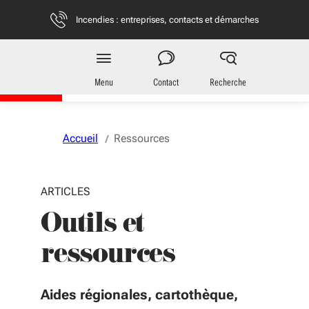
Aller au menu
Aller au contenu
Vous naviguez en mode anonymisé,
plus d'infos
Incendies : entreprises, contacts et démarches
Territoires
en Nouvelle-Aquitaine
Menu
Contact
Recherche
Accueil
Ressources
ARTICLES
Outils et
ressources
Aides régionales, cartothèque,