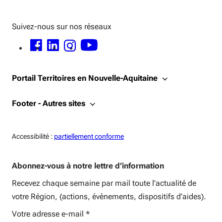
Suivez-nous sur nos réseaux
FACEBOOK - OUVERTURE DANS UNE NOUVELLE FENÊTRE
LINKEDIN - OUVERTURE DANS UNE NOUVELLE FENÊTRE
INSTAGRAM - OUVERTURE DANS UNE NOUVELLE FENÊTRE
YOUTUBE - OUVERTURE DANS UNE NOUVELLE FENÊTRE
Portail Territoires en Nouvelle-Aquitaine
Footer - Autres sites
Accessiblité:
Accessibilité :
partiellement conforme
Abonnez-vous à notre lettre d’information
Recevez chaque semaine par mail toute l’actualité de
votre Région, (actions, évènements, dispositifs d’aides).
Votre adresse e-mail
*