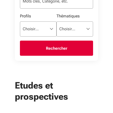
Profils
Thématiques
Liste multisélection. Utilisez les flèches pour parco
sélectionné
Liste multisélection. Utilisez l
sélectionné
Choisir…
Choisir…
Etudes et
prospectives