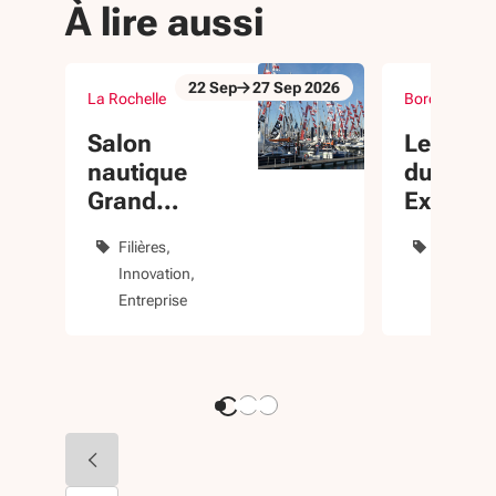
À lire aussi
22
Sep
27
Sep
2026
La Rochelle
Bordeaux (33
Du 22 Sep au 27 Sep 2026
Du 23 Sep au 
évènement
évènement
Salon
Les 3 a
nautique
du 360
Grand
Export
Pavois La
Filières
Dévelop
Rochelle
Innovation
internati
Entreprise
Entrepri