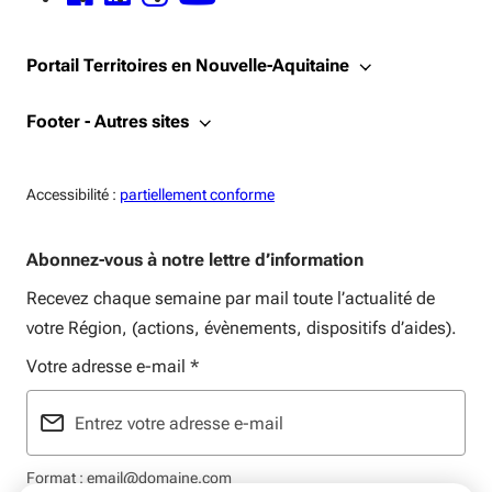
FACEBOOK - OUVERTURE DANS UNE NOUVELLE FENÊTRE
LINKEDIN - OUVERTURE DANS UNE NOUVELLE FENÊTRE
INSTAGRAM - OUVERTURE DANS UNE NOUVELLE FENÊTRE
YOUTUBE - OUVERTURE DANS UNE NOUVELLE FENÊTRE
Portail Territoires en Nouvelle-Aquitaine
Footer - Autres sites
Accessiblité:
Accessibilité :
partiellement conforme
Abonnez-vous à notre lettre d’information
Recevez chaque semaine par mail toute l’actualité de
votre Région, (actions, évènements, dispositifs d’aides).
Votre adresse e-mail
*
Format : email@domaine.com