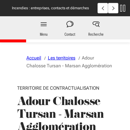
Aller au menu
Aller au contenu
Vous naviguez en mode anonymisé,
plus d'infos
Incendies en Giron
Incendies : entreprises, contacts et démarches
utiles
Territoires
en Nouvelle-Aquitaine
Menu
Contact
Recherche
Accueil
Les territoires
Adour
Chalosse Tursan - Marsan Agglomération
TERRITOIRE DE CONTRACTUALISATION
Adour Chalosse
Tursan - Marsan
Agglomération