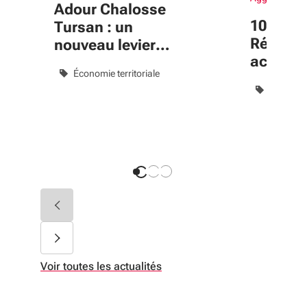
Adour Chalosse
10 ans :
Tursan : un
Région 
nouveau levier
accomp
pour
Économie territoriale
le bien-
accompagner
Logemen
les transitions
Tiers-lie
du territoire
Voir toutes les actualités