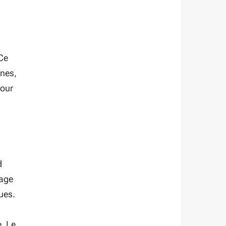
 Ce
nnes,
pour
d
lage
ues.
. Le