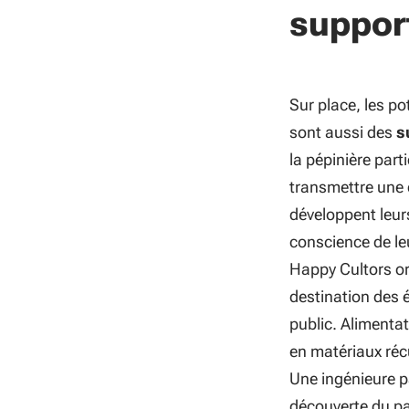
support
Sur place, les p
sont aussi des
s
la pépinière part
transmettre une c
développent leur
conscience de le
Happy Cultors or
destination des é
public. Alimentat
en matériaux réc
Une ingénieure p
découverte du pa