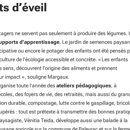
s d’éveil
otagers ne servent pas seulement à produire des légumes.
upports d’apprentissage
. Le jardin de semences paysa
icipative ou encore le potager des enfants ont été pensés 
ulture de l’écologie accessible et concrète. «
Les enfants
s sens, découvrent l’origine des aliments et prennent
ur impact
», souligne Margaux.
ganise toute l’année des
ateliers pédagogiques
, à
coles, des foyers de vie, des retraités, mais aussi du gran
ion durable, compostage, lutte contre le gaspillage, brico
upérés : tout est prétexte à transmettre des bonnes pratiq
aysagiste, Vénitia Teida, développe aussi une balade à la
ysage agricole sur la commune de Paleyrac et sur la ferme