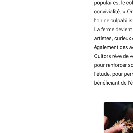
populaires, le co
convivialité. «
On
l’on ne culpabil
La ferme devient 
artistes, curieux
également des ad
Cultors rêve de 
pour renforcer s
l’étude, pour per
bénéficiant de l’
Crédit photo Cla