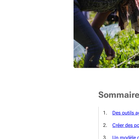
Sommair
Des outils a
Créer des po
Un modèle co