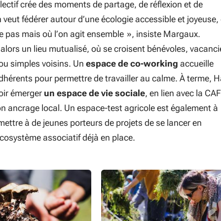
llectif crée des moments de partage, de réflexion et de
 veut fédérer autour d’une écologie accessible et joyeuse,
ise pas mais où l’on agit ensemble
», insiste Margaux.
alors un lieu mutualisé, où se croisent bénévoles, vacanci
 ou simples voisins. Un
espace de co-working
accueille
hérents pour permettre de travailler au calme. À terme, 
voir émerger
un espace de vie sociale
, en lien avec la CAF
on ancrage local. Un espace-test agricole est également à
mettre à de jeunes porteurs de projets de se lancer en
écosystème associatif déjà en place.
ire Macnamara
Crédit photo Claire Macnamara