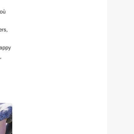
 où
ers,
Happy
,