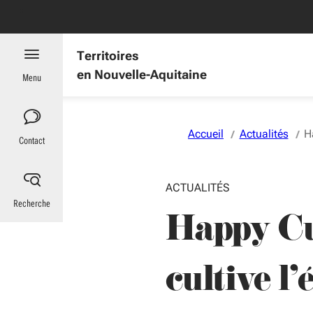
Aller au menu
Aller au contenu
Vous naviguez en mode anonymisé,
plus d'infos
es : informations utiles
Territoires
en Nouvelle-Aquitaine
Menu
Accueil
Actualités
H
Contact
ACTUALITÉS
Recherche
Happy Cul
cultive l