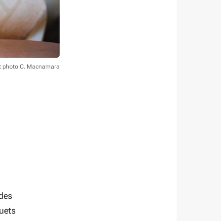
t photo C. Macnamara
 des
uets