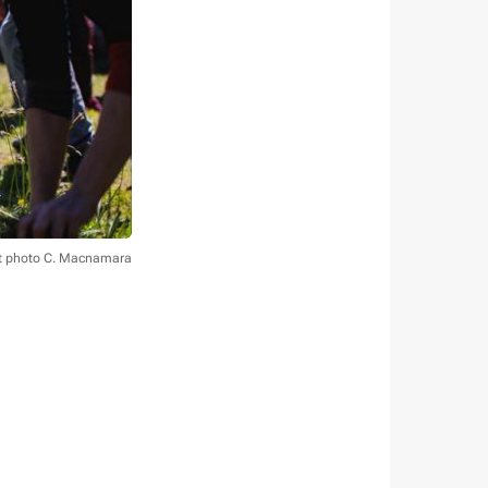
t photo C. Macnamara