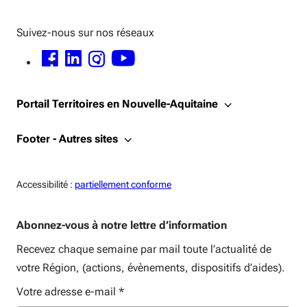
Suivez-nous sur nos réseaux
FACEBOOK - OUVERTURE DANS UNE NOUVELLE FENÊTRE
LINKEDIN - OUVERTURE DANS UNE NOUVELLE FENÊTRE
INSTAGRAM - OUVERTURE DANS UNE NOUVELLE FENÊTRE
YOUTUBE - OUVERTURE DANS UNE NOUVELLE FENÊTRE
Portail Territoires en Nouvelle-Aquitaine
Footer - Autres sites
Accessiblité:
Accessibilité :
partiellement conforme
Abonnez-vous à notre lettre d’information
Recevez chaque semaine par mail toute l’actualité de
votre Région, (actions, évènements, dispositifs d’aides).
Votre adresse e-mail
*