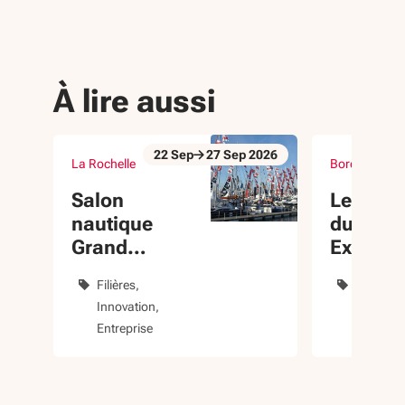
À lire aussi
22
Sep
27
Sep
2026
La Rochelle
Bordeaux (33
Du 22 Sep au 27 Sep 2026
Du 23 Sep au 
évènement
évènement
Salon
Les 3 a
nautique
du 360
Grand
Export
Pavois La
Filières
Dévelop
Rochelle
Innovation
internati
Entreprise
Entrepri