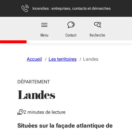
Aller au menu
Aller au contenu
Vous naviguez en mode anonymisé,
plus d'infos
Incendies : entreprises, contacts et démarches
Territoires
en Nouvelle-Aquitaine
Menu
Contact
Recherche
Accueil
Les territoires
Landes
DÉPARTEMENT
Landes
2 minutes de lecture
Situées sur la façade atlantique de