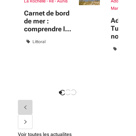
La Rochelle - Ré - Aunis
Adour Chalos
Marsan Aggl
Carnet de bord
Adour C
de mer :
Tursan 
comprendre le
nouveau
littoral pour
Littoral
pour
mieux le
Économie 
accomp
préserver
les tran
du territ
Voir toutes les actualites