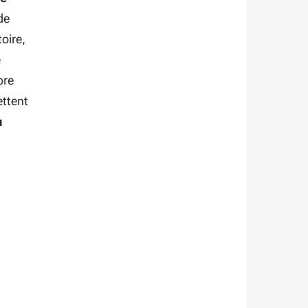
de
oire,
e
ore
ettent
u