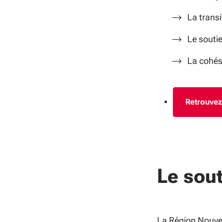
La transi
Le soutie
La cohési
Retrouvez
Le sout
La Région Nouve