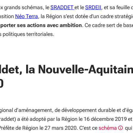
(S'ouvre dans
ux grands schémas, le
SRADDET
et le
SRDEII
, et sa feuille 
(S'ouvre dans une nouvelle fenêtre)
nsition
Néo Terra
, la Région s'est dotée d'un cadre stratég
e
porter ses actions avec ambition
. Ce cadre sert de bas
 politiques territoriales.
det, la Nouvelle-Aquitai
0
gional d’aménagement, de développement durable et d’éga
Sraddet) a été adopté par la Région le 16 décembre 2019 et
Préfète de Région le 27 mars 2020. C'est ce
schéma
qui