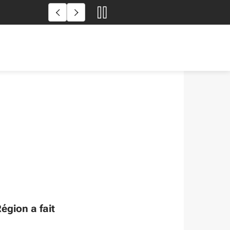
Incendies en Gironde et dans
égion a fait