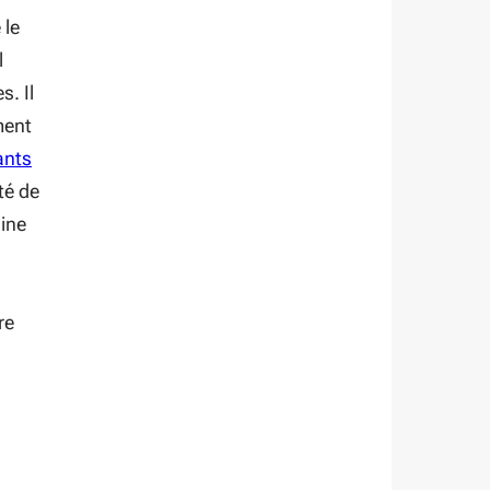
 le
l
s. Il
ment
ants
té de
aine
re