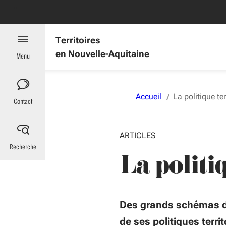
Aller au menu
Aller au contenu
Vous naviguez en mode anonymisé,
plus d'infos
es : informations utiles
Territoires
en Nouvelle-Aquitaine
Menu
Accueil
La politique ter
Contact
ARTICLES
Recherche
La politi
Des grands schémas du 
de ses politiques terri