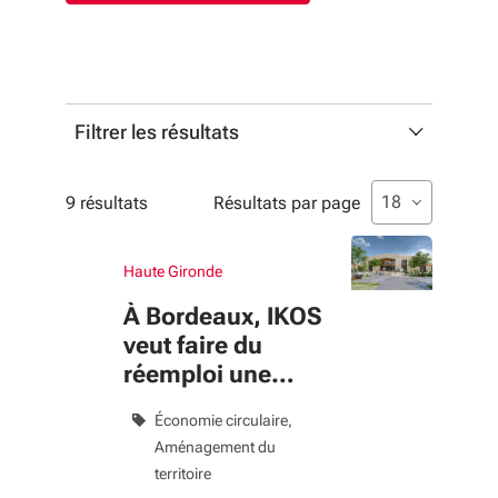
Filtrer les résultats
Profils
Liste de sélecti
sélectionné
18
9 résultats
Résultats par page
Liste multisélection. Utilisez les flèches pour parcouri
sélectionné
Profil
Haute Gironde
À Bordeaux, IKOS
Thématiques
veut faire du
Liste multisélection. Utilisez les flèches pour parcouri
sélectionné
réemploi une
Thématique
nouvelle façon de
Économie circulaire
consommer
Aménagement du
Type de contenu
territoire
Liste de sélection. Utilisez les flèches pour parcourir, 
sélectionné