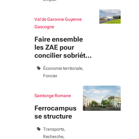
Val de Garonne Guyenne
Gascogne
Faire ensemble
les ZAE pour
concilier sobriété
foncière et
Économie territoriale
attractivité
Foncier
économique
Saintonge Romane
Ferrocampus
se structure
Transports
Recherche