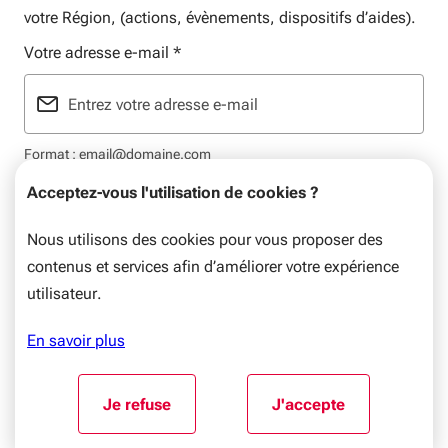
votre Région, (actions, évènements, dispositifs d’aides).
Votre adresse e-mail
*
Format : email@domaine.com
Acceptez-vous l'utilisation de cookies ?
Nous utilisons des cookies pour vous proposer des
contenus et services afin d’améliorer votre expérience
Mentions légales
Plan du site
Flux RSS
Données personnelles
utilisateur.
© Nouvelle-Aquitaine, 2026. Tous droits réservés.
En savoir plus
Aller au début du contenu
Je refuse
J'accepte
l'utilisation de cookies
l'utilisation de coo