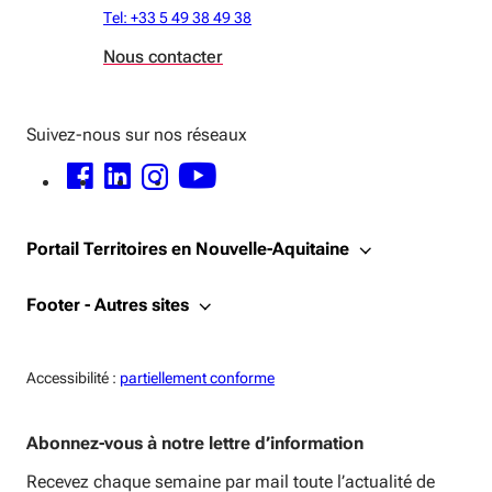
Tel: +33 5 49 38 49 38
Nous contacter
Suivez-nous sur nos réseaux
FACEBOOK - OUVERTURE DANS UNE NOUVELLE FENÊTRE
LINKEDIN - OUVERTURE DANS UNE NOUVELLE FENÊTRE
INSTAGRAM - OUVERTURE DANS UNE NOUVELLE FENÊTRE
YOUTUBE - OUVERTURE DANS UNE NOUVELLE FENÊTRE
Portail Territoires en Nouvelle-Aquitaine
Footer - Autres sites
Accessiblité:
Accessibilité :
partiellement conforme
Abonnez-vous à notre lettre d’information
Recevez chaque semaine par mail toute l’actualité de