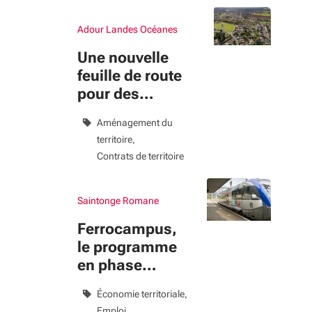
Projets
Adour Landes Océanes
Filtres appliqués
Une nouvelle
Supprimer le filtre
Projets
feuille de route
Réinitialiser les filtres
pour des
territoires plus
Aménagement du
équilibrés
territoire
Contrats de territoire
Saintonge Romane
Ferrocampus,
le programme
en phase
opérationnelle
Économie territoriale
Emploi