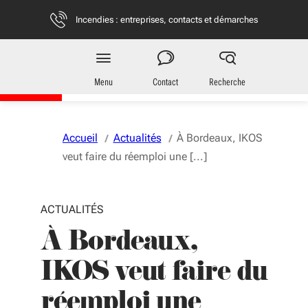
Aller au menu
Aller au contenu
Vous naviguez en mode anonymisé,
plus d'infos
Incendies : entreprises, contacts et démarches
Territoires
en Nouvelle-Aquitaine
Menu
Contact
Recherche
Accueil
Actualités
À Bordeaux, IKOS
veut faire du réemploi une [...]
ACTUALITÉS
À Bordeaux,
IKOS veut faire du
réemploi une