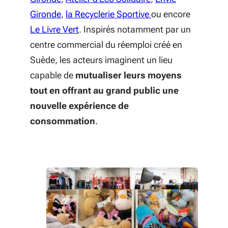
(S'ouvre dans une nouvelle fenêtre)
(S'ouvre dans une n
Gironde
,
la Recyclerie Sportive
ou encore
(S'ouvre dans une nouvelle fenêtre)
Le Livre Vert
. Inspirés notamment par un
centre commercial du réemploi créé en
Suède, les acteurs imaginent un lieu
capable de
mutualiser leurs moyens
tout en offrant au grand public une
nouvelle expérience de
consommation
.
Crédit photo Glwadys Le Moulnier
Crédit photo Glwadys Le Moulnier