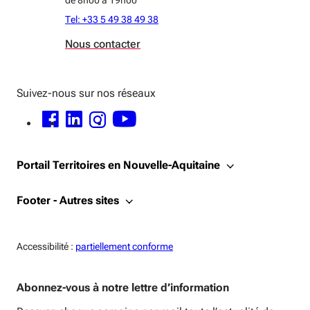
de 8h00 à 19h00
Tel: +33 5 49 38 49 38
Nous contacter
Suivez-nous sur nos réseaux
FACEBOOK - OUVERTURE DANS UNE NOUVELLE FENÊTRE
LINKEDIN - OUVERTURE DANS UNE NOUVELLE FENÊTRE
INSTAGRAM - OUVERTURE DANS UNE NOUVELLE FENÊTRE
YOUTUBE - OUVERTURE DANS UNE NOUVELLE FENÊTRE
Portail Territoires en Nouvelle-Aquitaine
Footer - Autres sites
Accessiblité:
Accessibilité :
partiellement conforme
Abonnez-vous à notre lettre d’information