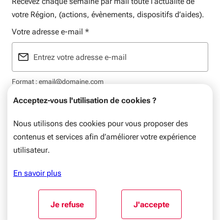
Recevez chaque semaine par mail toute l’actualité de
votre Région, (actions, évènements, dispositifs d’aides).
Votre adresse e-mail
*
Format : email@domaine.com
Acceptez-vous l'utilisation de cookies ?
Nous utilisons des cookies pour vous proposer des
contenus et services afin d’améliorer votre expérience
Mentions légales
Plan du site
Flux RSS
Données personnelles
utilisateur.
© Nouvelle-Aquitaine, 2026. Tous droits réservés.
En savoir plus
Aller au début du contenu
Je refuse
J'accepte
l'utilisation de cookies
l'utilisation de coo