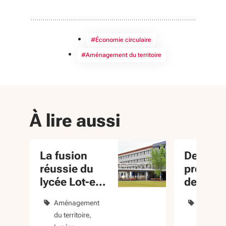
#Économie circulaire
#Aménagement du territoire
À lire aussi
La fusion
Des
réussie du
profess
lycée Lot-et-
de sant
Bastides
regroup
Aménagement
Aménage
pour mi
du territoire
territoire
soigner