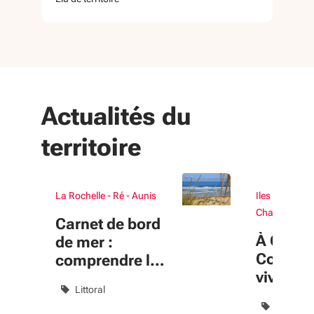
Actualités du
territoire
La Rochelle - Ré - Aunis
Iles et Estuai
Charentais
Carnet de bord
À Oléro
de mer :
Colo&Co
comprendre le
vivre la
littoral pour
Littoral
toute l’
mieux le
Tiers-lie