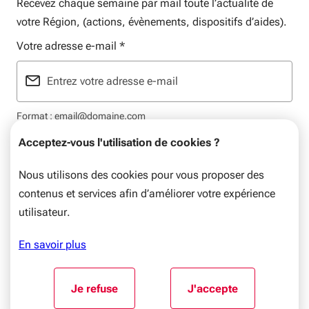
Recevez chaque semaine par mail toute l’actualité de
votre Région, (actions, évènements, dispositifs d’aides).
Votre adresse e-mail
*
Format : email@domaine.com
Acceptez-vous l'utilisation de cookies ?
Nous utilisons des cookies pour vous proposer des
contenus et services afin d’améliorer votre expérience
Mentions légales
Plan du site
Flux RSS
Données personnelles
utilisateur.
© Nouvelle-Aquitaine, 2026. Tous droits réservés.
En savoir plus
Aller au début du contenu
Je refuse
J'accepte
l'utilisation de cookies
l'utilisation de coo