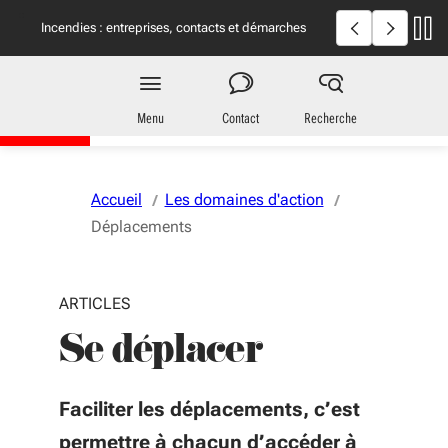
Aller au menu
Aller au contenu
Vous naviguez en mode anonymisé,
plus d'infos
Incendies en Giron
Incendies : entreprises, contacts et démarches
utiles
Territoires
en Nouvelle-Aquitaine
Menu
Contact
Recherche
Accueil
Les domaines d'action
Déplacements
ARTICLES
Se déplacer
Faciliter les déplacements, c’est
permettre à chacun d’accéder à