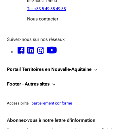
de 8h00 à 19h00
Tel: +33 5 49 38 49 38
Nous contacter
Suivez-nous sur nos réseaux
FACEBOOK - OUVERTURE DANS UNE NOUVELLE FENÊTRE
LINKEDIN - OUVERTURE DANS UNE NOUVELLE FENÊTRE
INSTAGRAM - OUVERTURE DANS UNE NOUVELLE FENÊTRE
YOUTUBE - OUVERTURE DANS UNE NOUVELLE FENÊTRE
Portail Territoires en Nouvelle-Aquitaine
Footer - Autres sites
Accessiblité:
Accessibilité :
partiellement conforme
Abonnez-vous à notre lettre d’information