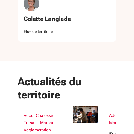
Colette Langlade
Elue de territoire
Actualités du
territoire
Adour Chalosse
Adour Chalos
Tursan - Marsan
Marsan Aggl
Agglomération