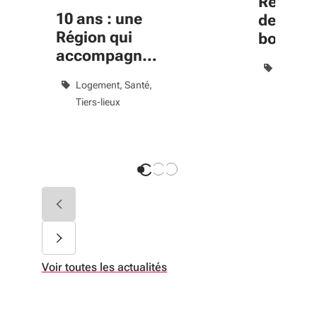
Revitali
10 ans : une
des cen
Région qui
bourgs 
accompagne
dynami
Aménage
le bien-vivre
prolong
Logement
Santé
territoire
jusqu’e
Tiers-lieux
Politique
Voir toutes les actualités