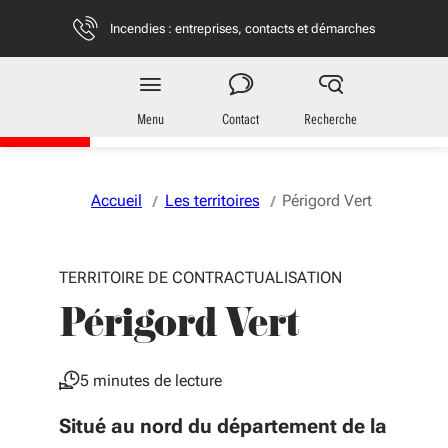
Aller au menu
Aller au contenu
Vous naviguez en mode anonymisé,
plus d'infos
Incendies : entreprises, contacts et démarches
Territoires
en Nouvelle-Aquitaine
Menu
Contact
Recherche
Accueil
Les territoires
Périgord Vert
TERRITOIRE DE CONTRACTUALISATION
Périgord Vert
5 minutes de lecture
Situé au nord du département de la