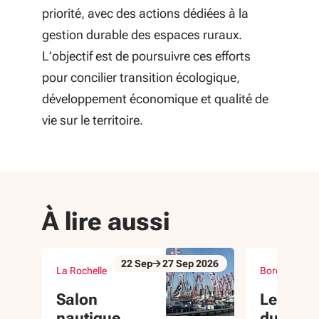
priorité, avec des actions dédiées à la
gestion durable des espaces ruraux.
L’objectif est de poursuivre ces efforts
pour concilier transition écologique,
développement économique et qualité de
vie sur le territoire.
À lire aussi
22
Sep
27
Sep
2026
La Rochelle
Bordeaux (33
Du 22 Sep au 27 Sep 2026
Du 23 Sep au 
évènement
évènement
Salon
Les 3 a
nautique
du 360