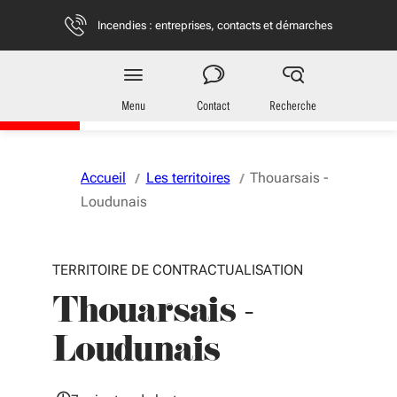
Aller au menu
Aller au contenu
Vous naviguez en mode anonymisé,
plus d'infos
Incendies : entreprises, contacts et démarches
Territoires
en Nouvelle-Aquitaine
Menu
Contact
Recherche
Accueil
Les territoires
Thouarsais -
Loudunais
TERRITOIRE DE CONTRACTUALISATION
Thouarsais -
Loudunais