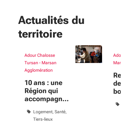
Actualités du
territoire
Adour Chalosse
Adour Chalos
Tursan - Marsan
Marsan Aggl
Agglomération
Revitali
10 ans : une
des cen
Région qui
bourgs 
accompagne
dynami
Aménage
le bien-vivre
prolong
Logement
Santé
territoire
jusqu’e
Tiers-lieux
Politique