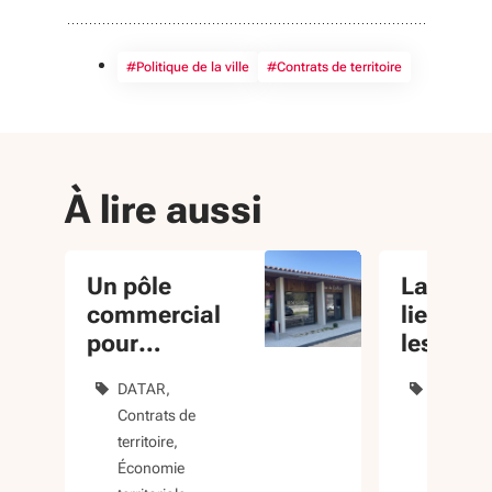
#Politique de la ville
#Contrats de territoire
À lire aussi
Un pôle
La Frich
commercial
lieu de 
pour
les
redynamiser
possibl
DATAR
Contrats
le village
Contrats de
territoire
territoire
Tiers-lie
Économie
Économi