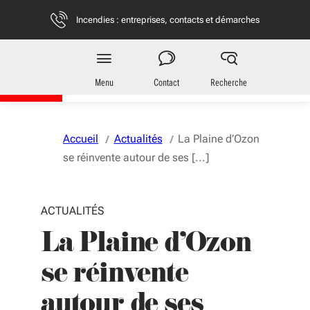
Aller au menu
Aller au contenu
Vous naviguez en mode anonymisé,
plus d'infos
Incendies : entreprises, contacts et démarches
Territoires
en Nouvelle-Aquitaine
Menu
Contact
Recherche
Accueil
Actualités
La Plaine d’Ozon
se réinvente autour de ses [...]
ACTUALITÉS
La Plaine d’Ozon
se réinvente
autour de ses