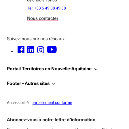
de 8h00 à 19h00
Tel: +33 5 49 38 49 38
Nous contacter
Suivez-nous sur nos réseaux
FACEBOOK - OUVERTURE DANS UNE NOUVELLE FENÊTRE
LINKEDIN - OUVERTURE DANS UNE NOUVELLE FENÊTRE
INSTAGRAM - OUVERTURE DANS UNE NOUVELLE FENÊTRE
YOUTUBE - OUVERTURE DANS UNE NOUVELLE FENÊTRE
Portail Territoires en Nouvelle-Aquitaine
Footer - Autres sites
Accessiblité:
Accessibilité :
partiellement conforme
Abonnez-vous à notre lettre d’information