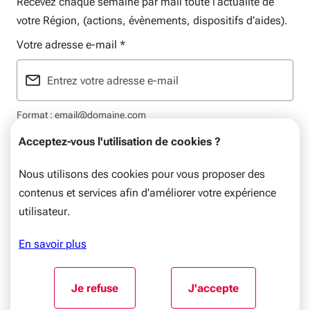
Recevez chaque semaine par mail toute l’actualité de
votre Région, (actions, évènements, dispositifs d’aides).
Votre adresse e-mail
*
Format : email@domaine.com
Acceptez-vous l'utilisation de cookies ?
Nous utilisons des cookies pour vous proposer des
contenus et services afin d’améliorer votre expérience
Mentions légales
Plan du site
Flux RSS
Données personnelles
utilisateur.
© Nouvelle-Aquitaine, 2026. Tous droits réservés.
En savoir plus
Aller au début du contenu
Je refuse
J'accepte
l'utilisation de cookies
l'utilisation de coo