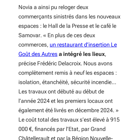
Novia a ainsi pu reloger deux
commerçants sinistrés dans les nouveaux
espaces : le Hall de la Presse et le café le
Samovar. «
En plus de ces deux
commerces,
un restaurant d’insertion Le
(S'ouvre dans une nouvelle fenêtre
Goût des Autres
a intégré les lieux
,
précise Frédéric Delacroix.
Nous avons
complètement remis à neuf les espaces :
isolation, étanchéité, sécurité incendie…
Les travaux ont débuté au début de
l’année 2024 et les premiers locaux ont
également été livrés en décembre 2024.
»
Le coût total des travaux s’est élevé à 915
000 €, financés par l’Etat, par Grand
Châtellerault et par la Région Nouvelle-