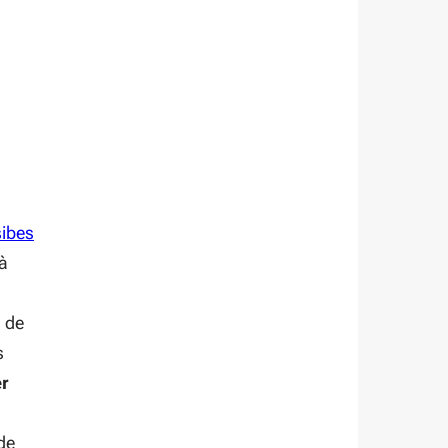
(S'ouvre dans une nouvelle fenêtre)
sibes
 à
s de
s
er
de