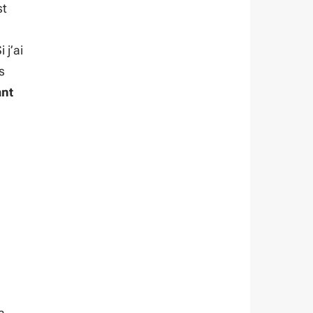
st
 j’ai
s
ant
a