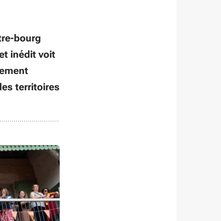
tre-bourg
t inédit voit
ogement
es territoires