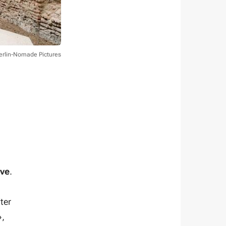
erlin-Nomade Pictures
ive
.
ter
,