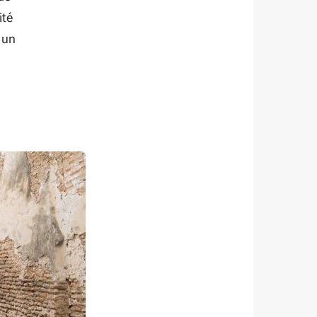
ité
 un