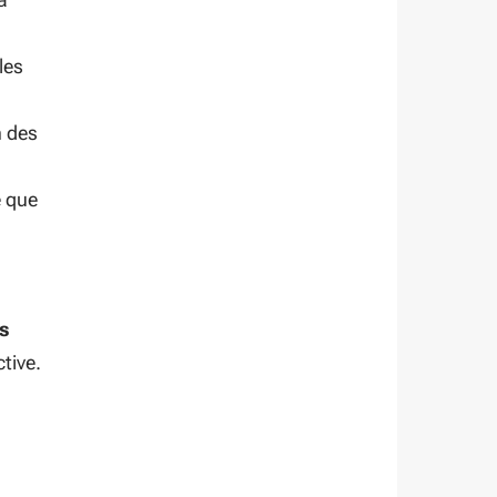
les
n des
e que
ès
tive.