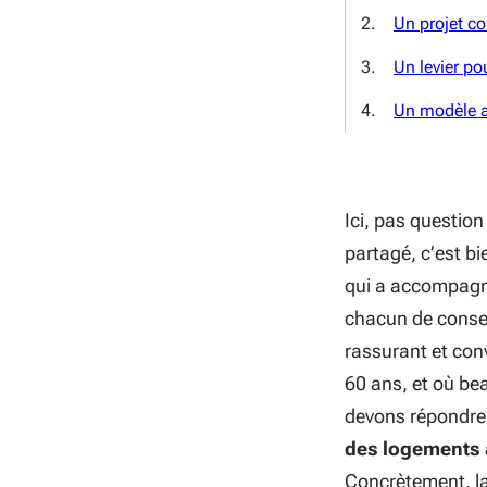
Un projet co
Un levier po
Un modèle a
Ici, pas question
partagé, c’est bi
qui a accompagné 
chacun de conser
rassurant et conv
60 ans, et où bea
devons répondre 
des logements
Concrètement, la