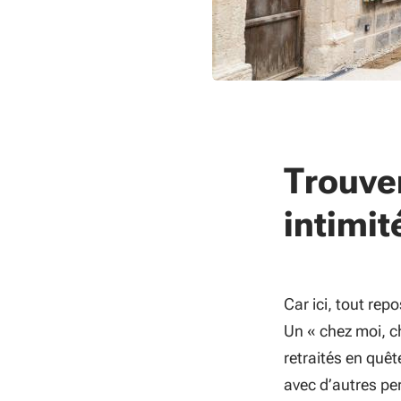
Trouver
intimit
Car ici, tout rep
Un « chez moi, c
retraités en quêt
avec d’autres pe