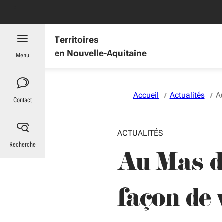
Aller au menu
Aller au contenu
Vous naviguez en mode anonymisé,
plus d'infos
es : informations utiles
Territoires
en Nouvelle-Aquitaine
Menu
Accueil
Actualités
A
Contact
ACTUALITÉS
Recherche
Au Mas d
façon de