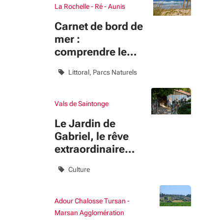
La Rochelle - Ré - Aunis
Carnet de bord de
mer :
comprendre le
littoral pour
Littoral
Parcs Naturels
mieux le
préserver
Vals de Saintonge
Le Jardin de
Gabriel, le rêve
extraordinaire
d’un homme
Culture
ordinaire
Adour Chalosse Tursan -
Marsan Agglomération