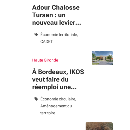
Adour Chalosse
Tursan : un
nouveau levier
pour
Économie territoriale
accompagner les
CADET
transitions du
territoire
Haute Gironde
À Bordeaux, IKOS
veut faire du
réemploi une
nouvelle façon de
Économie circulaire
consommer
Aménagement du
territoire