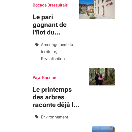
Actualités et projets
Bocage Bressuirais
Le pari
Filtres appliqués
gagnant de
l'îlot du
Renard
Aménagement du
territoire
Revitalisation
Pays Basque
Le printemps
des arbres
raconte déjà le
climat de
Environnement
demain