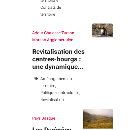
territoriale
Contrats de
territoire
Adour Chalosse Tursan -
Marsan Agglomération
Revitalisation des
centres-bourgs :
une dynamique
prolongée
Aménagement du
jusqu’en 2028
territoire
Politique contractuelle
Revitalisation
Pays Basque
Les Pyrénées