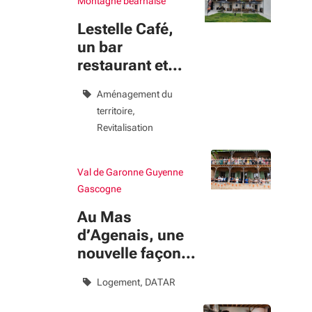
Montagne béarnaise
Lestelle Café,
un bar
restaurant et
bien plus
Aménagement du
encore
territoire
Revitalisation
Val de Garonne Guyenne
Gascogne
Au Mas
d’Agenais, une
nouvelle façon
de vivre…
Logement
DATAR
ensemble