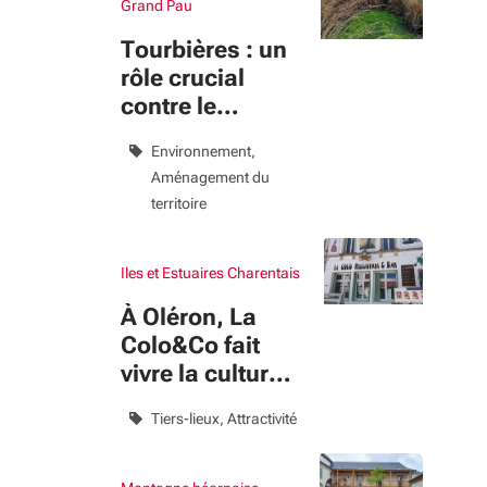
Grand Pau
Tourbières : un
rôle crucial
contre le
réchauffement
Environnement
Aménagement du
territoire
Iles et Estuaires Charentais
À Oléron, La
Colo&Co fait
vivre la culture
toute l’année
Tiers-lieux
Attractivité