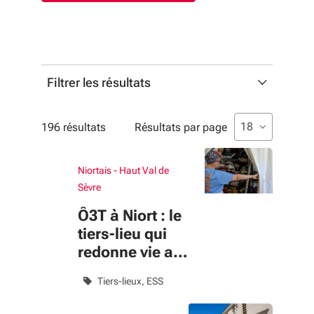
Filtrer les résultats
Profils
Liste de sélecti
sélectionné
18
196 résultats
Résultats par page
Liste multisélection. Utilisez les flèches pour parcouri
sélectionné
Profil
Niortais - Haut Val de
Sèvre
Thématiques
Ô3T à Niort : le
Liste multisélection. Utilisez les flèches pour parcouri
sélectionné
tiers-lieu qui
Thématique
redonne vie au
textile
Tiers-lieux
ESS
Type de contenu
Liste de sélection. Utilisez les flèches pour parcourir, 
sélectionné