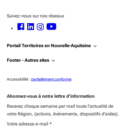
Suivez-nous sur nos réseaux
FACEBOOK - OUVERTURE DANS UNE NOUVELLE FENÊTRE
LINKEDIN - OUVERTURE DANS UNE NOUVELLE FENÊTRE
INSTAGRAM - OUVERTURE DANS UNE NOUVELLE FENÊTRE
YOUTUBE - OUVERTURE DANS UNE NOUVELLE FENÊTRE
Portail Territoires en Nouvelle-Aquitaine
Footer - Autres sites
Accessiblité:
Accessibilité :
partiellement conforme
Abonnez-vous à notre lettre d’information
Recevez chaque semaine par mail toute l’actualité de
votre Région, (actions, évènements, dispositifs d’aides).
Votre adresse e-mail
*